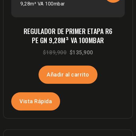
REGULADOR DE PRIMER ETAPA R6
PE GN 9,28M³ VA 100MBAR
El
El
$
189,900
$
135,900
precio
precio
original
actual
Añadir al carrito
era:
es:
$189,900.
$135,900.
Vista Rápida