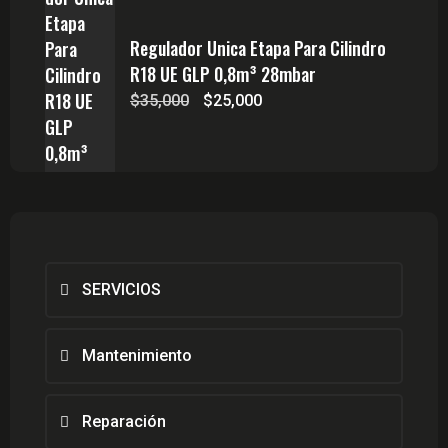
Regulador Unica Etapa Para Cilindro
R18 UE GLP 0,8m³ 28mbar
El
El
$
35,000
$
25,000
precio
precio
original
actual
era:
es:
$35,000.
$25,000.
SERVICIOS
Mantenimiento
Reparación