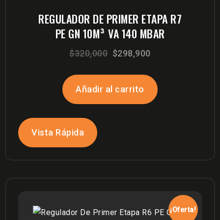
REGULADOR DE PRIMER ETAPA R7
PE GN 10M³ VA 140 MBAR
El
El
$
320,000
$
298,900
precio
precio
original
actual
Añadir al carrito
era:
es:
$320,000.
$298,900.
Vista Rápida
¡Oferta!