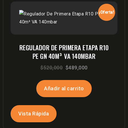
¡Oferta!
REGULADOR DE PRIMERA ETAPA R10
PE GN 40M³ VA 140MBAR
El
El
$
520,000
$
489,000
precio
precio
original
actual
Añadir al carrito
era:
es:
$520,000.
$489,000.
Vista Rápida