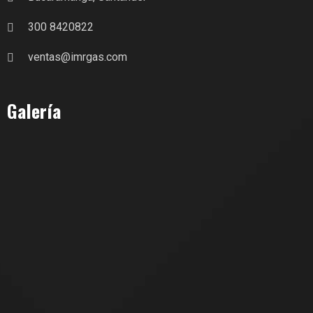
300 8420822
ventas@imrgas.com
Galería