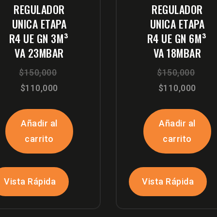
REGULADOR
REGULADOR
UNICA ETAPA
UNICA ETAPA
R4 UE GN 3M³
R4 UE GN 6M³
VA 23MBAR
VA 18MBAR
El
El
$
150,000
$
150,000
El
precio
El
prec
$
110,000
$
110,000
precio
original
prec
origi
actual
era:
actu
era:
Añadir al
Añadir al
es:
$150,000.
es:
$150
carrito
carrito
$110,000.
$110
Vista Rápida
Vista Rápida