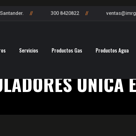
Santander.
300 8420822
ventas@imr
ros
Servicios
Productos Gas
Productos Agua
LADORES UNICA 