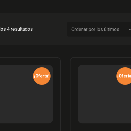
Ordenado
los 4 resultados
por
los
últimos
¡Oferta!
¡Oferta