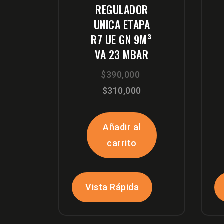
REGULADOR
UNICA ETAPA
R7 UE GN 9M³
VA 23 MBAR
El
$
390,000
El
precio
$
310,000
precio
original
actual
era:
Añadir al
es:
$390,000.
carrito
$310,000.
Vista Rápida