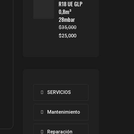
R18 UE GLP
0,8m³
28mbar
$
35,000
El
El
$
25,000
precio
precio
original
actual
io
era:
es:
io
nal
$35,000.
$25,000.
al
,000.
,000.
SERVICIOS
Mantenimiento
Reparación