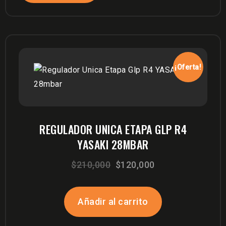
¡Oferta!
REGULADOR UNICA ETAPA GLP R4
YASAKI 28MBAR
El
El
$
210,000
$
120,000
precio
precio
original
actual
Añadir al carrito
era:
es: