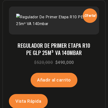
¡Oferta!
REGULADOR DE PRIMER ETAPA R10
PE GLP 25M³ VA 140MBAR
El
El
$
520,000
$
490,000
precio
precio
original
actual
Añadir al carrito
era:
es:
$520,000.
$490,000.
Vista Rápida