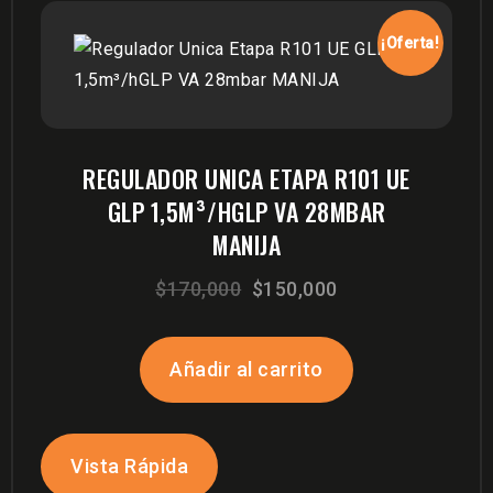
¡Oferta!
REGULADOR UNICA ETAPA R101 UE
GLP 1,5M³/HGLP VA 28MBAR
MANIJA
El
El
$
170,000
$
150,000
precio
precio
original
actual
Añadir al carrito
era:
es:
$170,000.
$150,000.
Vista Rápida