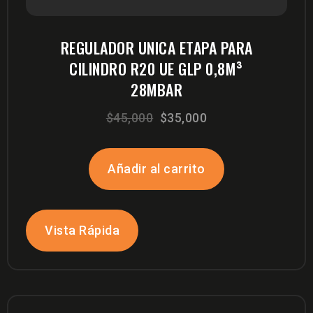
REGULADOR UNICA ETAPA PARA
CILINDRO R20 UE GLP 0,8M³
28MBAR
El
El
$
45,000
$
35,000
precio
precio
original
actual
Añadir al carrito
era:
es:
$45,000.
$35,000.
Vista Rápida