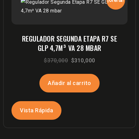
¡Oferta!
REGULADOR SEGUNDA ETAPA R7 SE
GLP 4,7M³ VA 28 MBAR
El
El
$
370,000
$
310,000
precio
precio
original
actual
Añadir al carrito
era:
es:
$370,000.
$310,000.
Vista Rápida