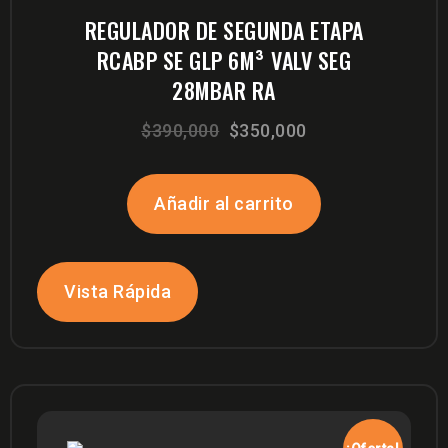
REGULADOR DE SEGUNDA ETAPA
RCABP SE GLP 6M³ VALV SEG
28MBAR RA
El
El
$
390,000
$
350,000
precio
precio
original
actual
Añadir al carrito
era:
es:
$390,000.
$350,000.
Vista Rápida