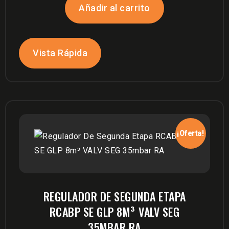
original
actual
Añadir al carrito
era:
es:
$420,000.
$370,000.
Vista Rápida
¡Oferta!
REGULADOR DE SEGUNDA ETAPA
RCABP SE GLP 8M³ VALV SEG
35MBAR RA