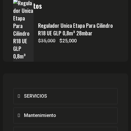
Productos
Regulador Unica Etapa Para Cilindro
R18 UE GLP 0,8m³ 28mbar
El
El
$
35,000
$
25,000
precio
precio
original
actual
era:
es:
$35,000.
$25,000.
SERVICIOS
Mantenimiento