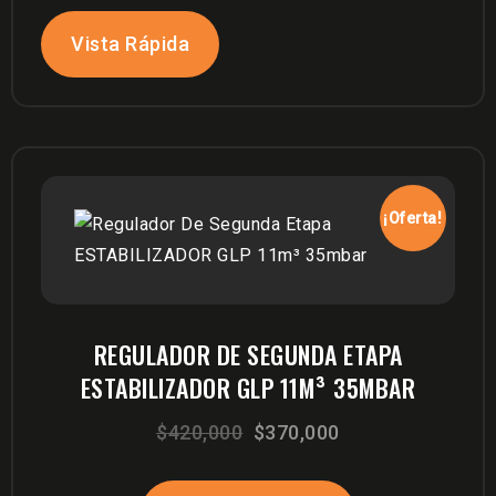
$210,000.
$120,000.
Vista Rápida
¡Oferta!
REGULADOR DE SEGUNDA ETAPA
ESTABILIZADOR GLP 11M³ 35MBAR
El
El
$
420,000
$
370,000
precio
precio