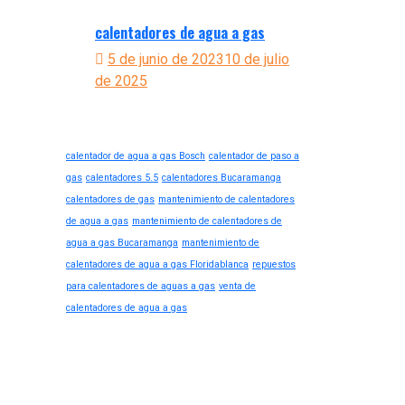
calentadores de agua a gas
5 de junio de 2023
10 de julio
de 2025
Palabras claves
calentador de agua a gas Bosch
calentador de paso a
gas
calentadores 5.5
calentadores Bucaramanga
calentadores de gas
mantenimiento de calentadores
de agua a gas
mantenimiento de calentadores de
agua a gas Bucaramanga
mantenimiento de
calentadores de agua a gas Floridablanca
repuestos
para calentadores de aguas a gas
venta de
calentadores de agua a gas
llamanos consulta
Llama para cualquier
tipo de consulta.