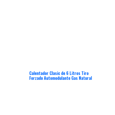
Calentador Clasic de 6 Litros Tiro
Forzado Automodulante Gas Natural
$
689,000
Calentador inteligente con extractor
automático de humos, pantalla
digital indicadora y selectora de
temperatura. Su dispositivo