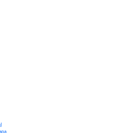
l
apa