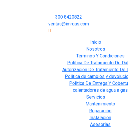
Carrera 21#45-45, Bucaramanga, Santander.
300 8420822
ventas@imrgas.com
Envios a Colombia
Inicio
Nosotros
Términos Y Condiciones
Política De Tratamiento De Da
Autorización De Tratamiento De 
Politica de cambios y devoluci
Politica De Entrega Y Cobertu
calentadores de agua a gas
Servicios
Mantenimiento
Reparación
Instalación
Asesorías