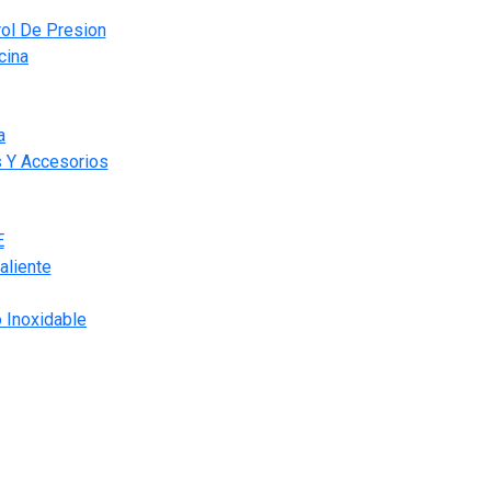
ol De Presion
cina
a
s Y Accesorios
E
aliente
 Inoxidable