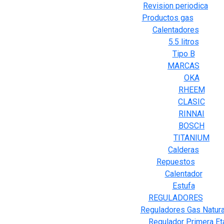
Revision periodica
Productos gas
Calentadores
5.5 litros
Tipo B
MARCAS
OKA
RHEEM
CLASIC
RINNAI
BOSCH
TITANIUM
Calderas
Repuestos
Calentador
Estufa
REGULADORES
Reguladores Gas Natura
Regulador Primera Et