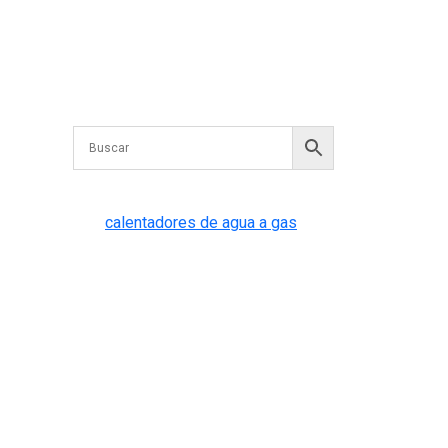
Comentarios
recientes
No hay comentarios que mostrar.
Categorías
calentadores de agua a gas
(1)
Publicaciones
recientes