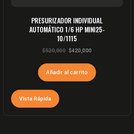
PRESURIZADOR INDIVIDUAL
AUTOMÁTICO 1/6 HP MINI25-
10/1115
El
El
$
520,000
$
420,000
precio
precio
original
actual
Añadir al carrito
era:
es:
$520,000.
$420,000.
Vista Rápida