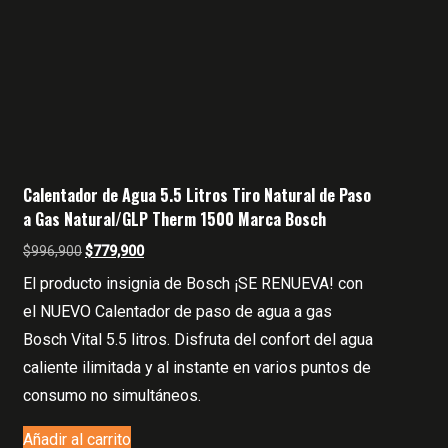
Calentador de Agua 5.5 Litros Tiro Natural de Paso
a Gas Natural/GLP Therm 1500 Marca Bosch
El
El
$
996,900
$
779,900
precio
precio
El producto insignia de Bosch ¡SE RENUEVA! con
original
actual
el NUEVO Calentador de paso de agua a gas
era:
es:
Bosch Vital 5.5 litros. Disfruta del confort del agua
$996,900.
$779,900.
caliente ilimitada y al instante en varios puntos de
consumo no simultáneos.
Añadir al carrito