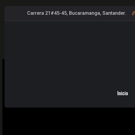
Carrera 21#45-45, Bucaramanga, Santander.
CALENTADOR A G
Inicio