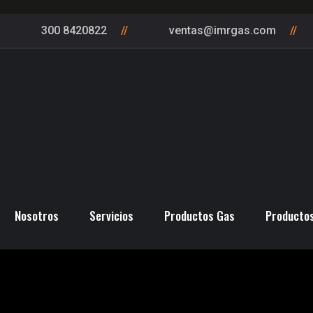
300 8420822
ventas@imrgas.com
AS
Nosotros
Servicios
Productos Gas
Producto