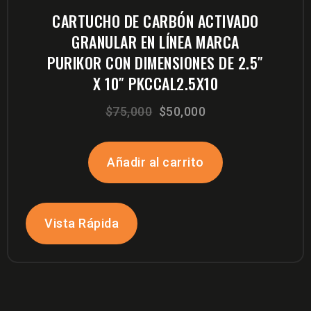
CARTUCHO DE CARBÓN ACTIVADO
GRANULAR EN LÍNEA MARCA
PURIKOR CON DIMENSIONES DE 2.5″
X 10″ PKCCAL2.5X10
El
El
$
75,000
$
50,000
precio
precio
original
actual
Añadir al carrito
era:
es:
$75,000.
$50,000.
Vista Rápida