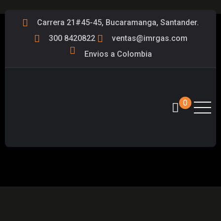
Carrera 21#45-45, Bucaramanga, Santander.
300 8420822
ventas@imrgas.com
Envios a Colombia
0
PKF-2