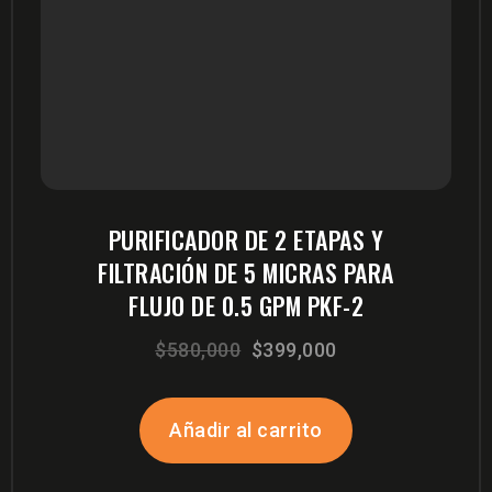
PURIFICADOR DE 2 ETAPAS Y
FILTRACIÓN DE 5 MICRAS PARA
FLUJO DE 0.5 GPM PKF-2
El
El
$
580,000
$
399,000
precio
precio
original
actual
Añadir al carrito
era:
es:
$580,000.
$399,000.