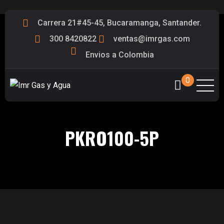
Carrera 21#45-45, Bucaramanga, Santander.
300 8420822
ventas@imrgas.com
Envios a Colombia
0
PKRO100-5P