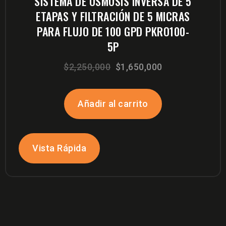
SISTEMA DE ÓSMOSIS INVERSA DE 5
ETAPAS Y FILTRACIÓN DE 5 MICRAS
PARA FLUJO DE 100 GPD PKRO100-
5P
El
El
$
2,250,000
$
1,650,000
precio
precio
original
actual
Añadir al carrito
era:
es:
$2,250,000.
$1,650,000.
Vista Rápida