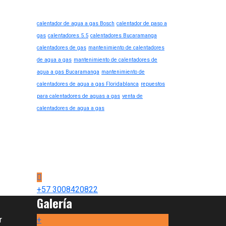
Palabras claves
calentador de agua a gas Bosch
calentador de paso a
gas
calentadores 5.5
calentadores Bucaramanga
calentadores de gas
mantenimiento de calentadores
de agua a gas
mantenimiento de calentadores de
agua a gas Bucaramanga
mantenimiento de
calentadores de agua a gas Floridablanca
repuestos
para calentadores de aguas a gas
venta de
calentadores de agua a gas
llamanos consulta
Llama para cualquier
tipo de consulta.
+57 3008420822
Galería
r
+