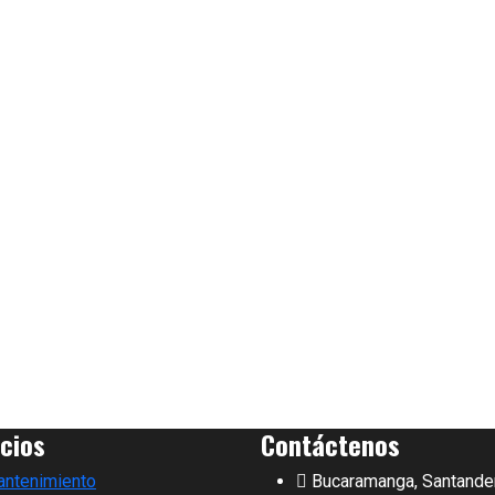
icios
Contáctenos
ntenimiento
Bucaramanga, Santande