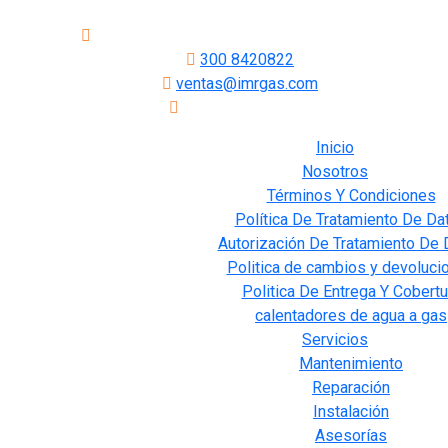
Carrera 21#45-45, Bucaramanga, Santander.
300 8420822
ventas@imrgas.com
Envios a Colombia
Inicio
Nosotros
Términos Y Condiciones
Política De Tratamiento De Da
Autorización De Tratamiento De 
Politica de cambios y devoluci
Politica De Entrega Y Cobertu
calentadores de agua a gas
Servicios
Mantenimiento
Reparación
Instalación
Asesorías