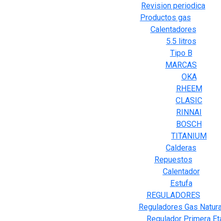
Revision periodica
Productos gas
Calentadores
5.5 litros
Tipo B
MARCAS
OKA
RHEEM
CLASIC
RINNAI
BOSCH
TITANIUM
Calderas
Repuestos
Calentador
Estufa
REGULADORES
Reguladores Gas Natura
Regulador Primera Et