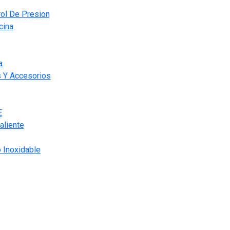
ol De Presion
cina
a
s Y Accesorios
E
aliente
 Inoxidable