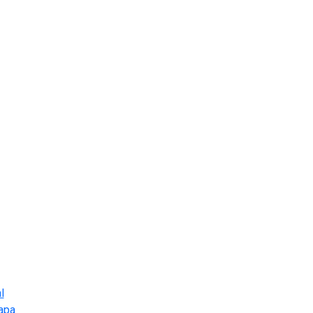
l
apa