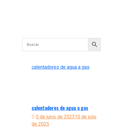
Comentarios
recientes
No hay comentarios que mostrar.
Categorías
calentadores de agua a gas
(1)
Publicaciones
recientes
calentadores de agua a gas
5 de junio de 2023
10 de julio
de 2025