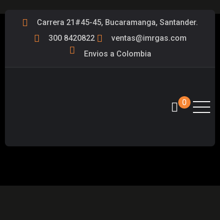
Carrera 21#45-45, Bucaramanga, Santander.
300 8420822
ventas@imrgas.com
Envios a Colombia
0
REGULADOR ASOCIADO