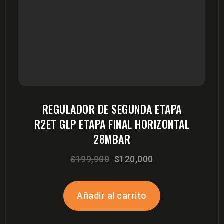
REGULADOR DE SEGUNDA ETAPA
R2ET GLP ETAPA FINAL HORIZONTAL
28MBAR
El
El
$
199,900
$
120,000
precio
precio
original
actual
Añadir al carrito
era:
es:
$199,900.
$120,000.