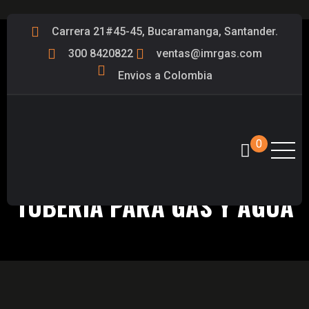
Carrera 21#45-45, Bucaramanga, Santander.
300 8420822
ventas@imrgas.com
Envios a Colombia
0
INSTALACIÓN DE RED
TUBERIA PARA GAS Y AGUA