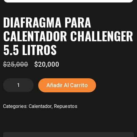
DIAFRAGMA PARA
CALENTADOR CHALLENGER
5.5 LITROS
El
El
$
25,000
$
20,000
precio
precio
original
actual
DIAFRAGMA
Añadir Al Carrito
PARA
era:
es:
CALENTADOR
$25,000.
$20,000.
Categories:
Calentador
,
Repuestos
CHALLENGER
5.5
LITROS
cantidad