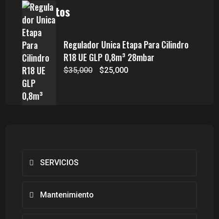
Productos
Regulador Unica Etapa Para Cilindro
R18 UE GLP 0,8m³ 28mbar
El
El
$
35,000
$
25,000
precio
precio
original
actual
era:
es:
$35,000.
$25,000.
SERVICIOS
Mantenimiento