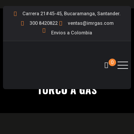
Carrera 21#45-45, Bucaramanga, Santander.
300 8420822
ventas@imrgas.com
Envios a Colombia
0
REPARACIÓN DE EQUIPO
TURCO A GAS