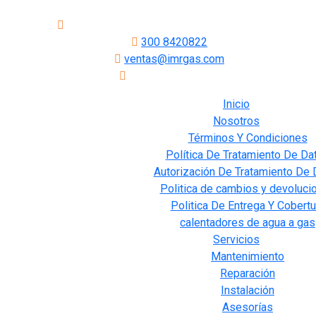
Carrera 21#45-45, Bucaramanga, Santander.
300 8420822
ventas@imrgas.com
Envios a Colombia
Inicio
Nosotros
Términos Y Condiciones
Política De Tratamiento De Da
Autorización De Tratamiento De 
Politica de cambios y devoluci
Politica De Entrega Y Cobertu
calentadores de agua a gas
Servicios
Mantenimiento
Reparación
Instalación
Asesorías