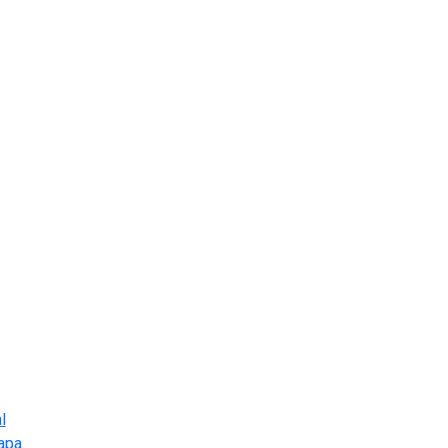
l
apa