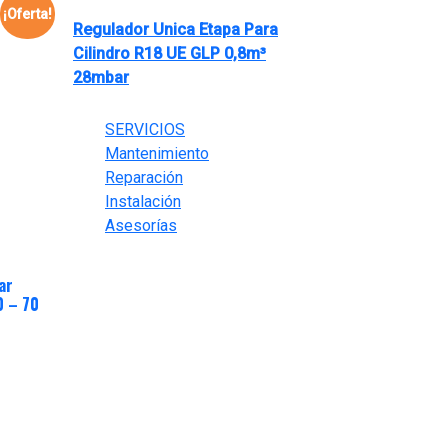
¡Oferta!
Regulador Unica Etapa Para
Cilindro R18 UE GLP 0,8m³
28mbar
El
El
$
35,000
$
25,000
precio
precio
SERVICIOS
original
actual
Mantenimiento
era:
es:
Reparación
$35,000.
$25,000.
Instalación
Asesorías
ar
0 – 70
ar
0 - 70