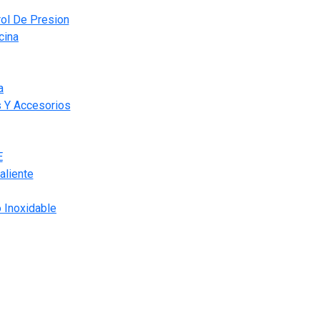
ol De Presion
cina
a
s Y Accesorios
E
aliente
 Inoxidable