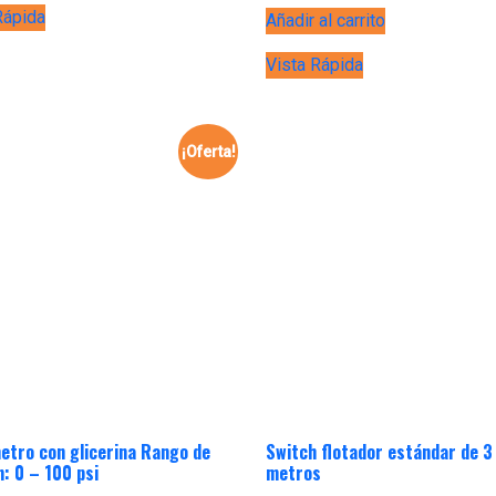
Rápida
Añadir al carrito
Vista Rápida
¡Oferta!
tro con glicerina Rango de
Switch flotador estándar de 3
n: 0 – 100 psi
metros