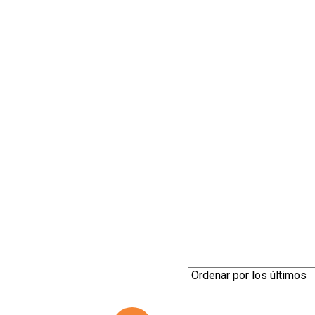
Accesorios
Ordenado
s
por
los