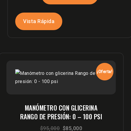
era:
es:
$50,000.
$43,000.
Vista Rápida
¡Oferta!
MANÓMETRO CON GLICERINA
RANGO DE PRESIÓN: 0 – 100 PSI
El
El
$
95,000
$
85,000