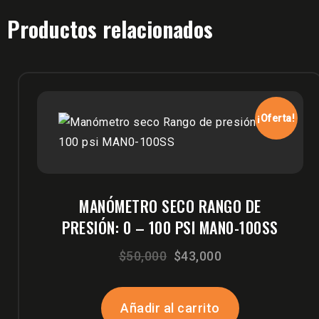
Productos relacionados
¡Oferta!
MANÓMETRO SECO RANGO DE
PRESIÓN: 0 – 100 PSI MAN0-100SS
El
El
$
50,000
$
43,000
precio
precio
original
actual
Añadir al carrito