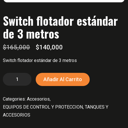
Switch flotador estándar
de 3 metros
El
El
$
165,000
$
140,000
precio
precio
Switch flotador estándar de 3 metros
original
actual
era:
es:
Switch
Añadir Al Carrito
$165,000.
$140,000.
flotador
estándar
Categories:
Accesorios
,
de
EQUIPOS DE CONTROL Y PROTECCION, TANQUES Y
3
ACCESORIOS
metros
cantidad