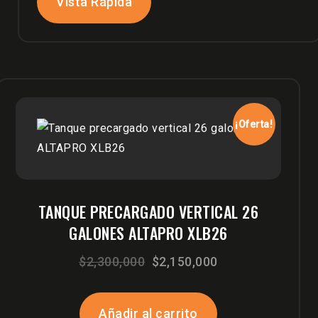
Vista Rápida
¡Oferta!
TANQUE PRECARGADO VERTICAL 26
GALONES ALTAPRO XLB26
El
El
$
2,300,000
$
2,150,000
precio
precio
original
actual
Añadir al carrito