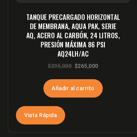
TANQUE PRECARGADO HORIZONTAL
DE MEMBRANA, AQUA PAK, SERIE
AQ, ACERO AL CARBÓN, 24 LITROS,
PRESIÓN MÁXIMA 86 PSI
AQ24LH/AC
El
El
$
295,000
$
265,000
precio
precio
original
actual
Añadir al carrito
era:
es:
$295,000.
$265,000.
Vista Rápida