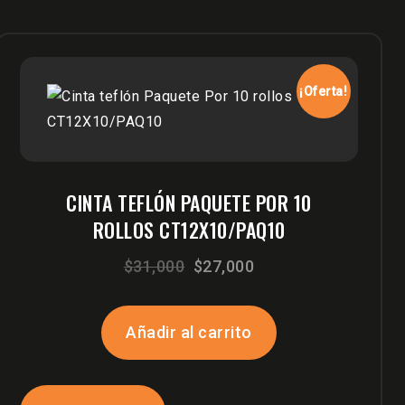
¡Oferta!
CINTA TEFLÓN PAQUETE POR 10
ROLLOS CT12X10/PAQ10
El
El
$
31,000
$
27,000
precio
precio
original
actual
Añadir al carrito
era:
es:
$31,000.
$27,000.