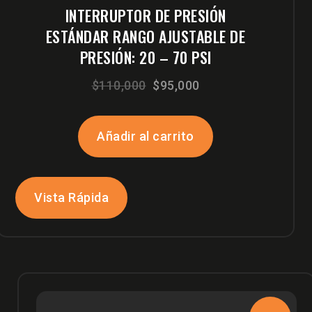
INTERRUPTOR DE PRESIÓN
ESTÁNDAR RANGO AJUSTABLE DE
PRESIÓN: 20 – 70 PSI
El
El
$
110,000
$
95,000
precio
precio
original
actual
Añadir al carrito
era:
es:
$110,000.
$95,000.
Vista Rápida