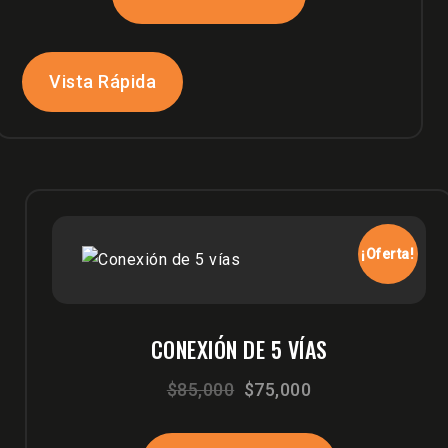
era:
es:
$2,300,000.
$2,150,000.
Vista Rápida
¡Oferta!
CONEXIÓN DE 5 VÍAS
El
El
$
85,000
$
75,000
precio
precio