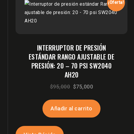
¡Oferta!
INTERRUPTOR DE PRESIÓN
ESTÁNDAR RANGO AJUSTABLE DE
PRESIÓN: 20 – 70 PSI SW2040
AH20
El
El
$
95,000
$
75,000
precio
precio
original
actual
Añadir al carrito
era:
es:
$95,000.
$75,000.