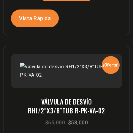
$42,000.
$35,000.
Vista Rápida
¡Oferta!
VÁLVULA DE DESVÍO
RH1/2″X3/8″TUB R-PK-VA-02
El
El
$
65,000
$
58,000
precio
precio