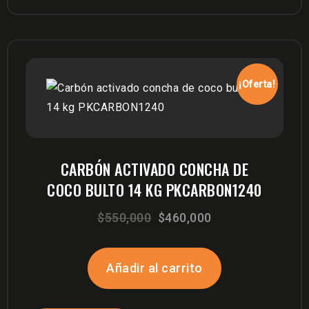
¡Oferta!
CARBÓN ACTIVADO CONCHA DE
COCO BULTO 14 KG PKCARBON1240
El
El
$
550,000
$
460,000
precio
precio
original
actual
Añadir al carrito
era:
es:
$550,000.
$460,000.