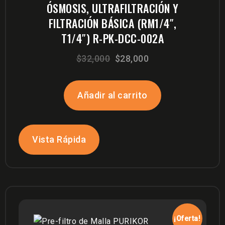
ÓSMOSIS, ULTRAFILTRACIÓN Y
FILTRACIÓN BÁSICA (RM1/4″,
T1/4″) R-PK-DCC-002A
El
El
$
32,000
$
28,000
precio
precio
original
actual
Añadir al carrito
era:
es:
$32,000.
$28,000.
Vista Rápida
¡Oferta!