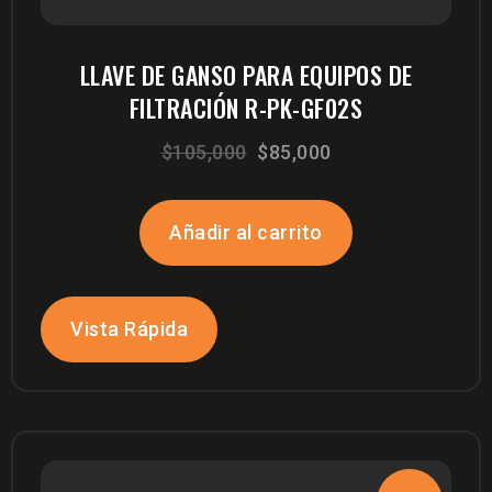
LLAVE DE GANSO PARA EQUIPOS DE
FILTRACIÓN R-PK-GF02S
El
El
$
105,000
$
85,000
precio
precio
original
actual
Añadir al carrito
era:
es:
$105,000.
$85,000.
Vista Rápida