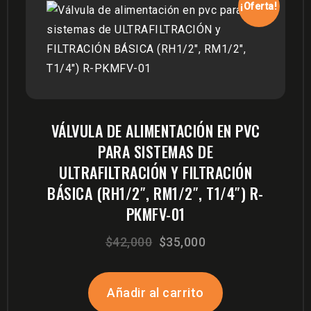
¡Oferta!
VÁLVULA DE ALIMENTACIÓN EN PVC
PARA SISTEMAS DE
ULTRAFILTRACIÓN Y FILTRACIÓN
BÁSICA (RH1/2″, RM1/2″, T1/4″) R-
PKMFV-01
El
El
$
42,000
$
35,000
precio
precio
original
actual
Añadir al carrito
era:
es: