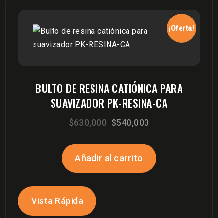
¡Oferta!
BULTO DE RESINA CATIÓNICA PARA
SUAVIZADOR PK-RESINA-CA
El
El
$
630,000
$
540,000
precio
precio
original
actual
Añadir al carrito
era:
es:
$630,000.
$540,000.
Vista Rápida