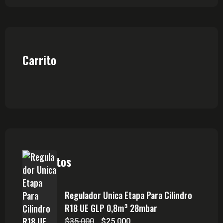
Carrito
Productos
Regulador Unica Etapa Para Cilindro
R18 UE GLP 0,8m³ 28mbar
El
El
$
35,000
$
25,000