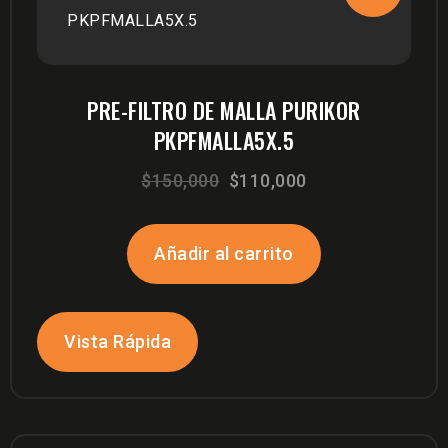
PRE-FILTRO DE MALLA PURIKOR
PKPFMALLA5X.5
El
El
$
150,000
$
110,000
precio
precio
original
actual
Añadir al carrito
era:
es:
$150,000.
$110,000.
Vista Rápida