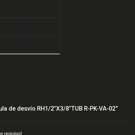
1
Plástico
PKF-1/T
lvula de desvío RH1/2″X3/8″TUB R-PK-VA-02”
re required