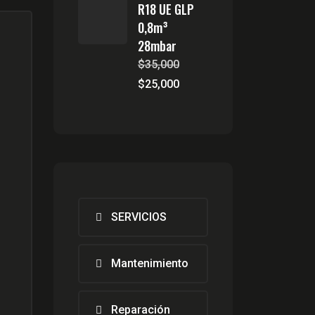
R18 UE GLP
0,8m³
28mbar
$
35,000
El
El
$
25,000
precio
precio
original
actual
era:
es:
$35,000.
$25,000.
SERVICIOS
Mantenimiento
Reparación