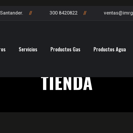
Santander.
300 8420822
ventas@imr
ros
Servicios
Productos Gas
Productos Agua
TIENDA