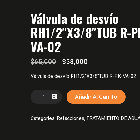
Válvula de desvío
RH1/2″X3/8″TUB R-P
VA-02
$
65,000
El
$
58,000
El
precio
precio
Válvula de desvío RH1/2″X3/8″TUB R-PK-VA-02
original
actual
era:
es:
Válvula
$65,000.
$58,000.
Añadir Al Carrito
de
desvío
Categories:
Refacciones
,
TRATAMIENTO DE AGU
RH1/2"X3/8"TUB
R-
PK-