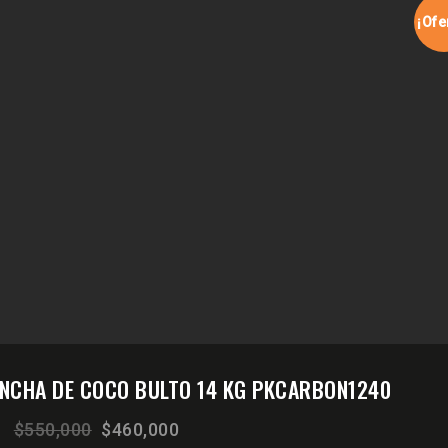
¡Ofe
NCHA DE COCO BULTO 14 KG PKCARBON1240
El
El
$
550,000
$
460,000