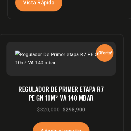
Vista Rápida
¡Oferta!
REGULADOR DE PRIMER ETAPA R7
PE GN 10M³ VA 140 MBAR
El
El
$
320,000
$
298,900
precio
precio
original
actual
Añadir al carrito