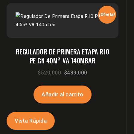
¡Oferta!
REGULADOR DE PRIMERA ETAPA R10
PE GN 40M³ VA 140MBAR
El
El
$
520,000
$
489,000
precio
precio
original
actual
Añadir al carrito
era:
es:
$520,000.
$489,000.
Vista Rápida