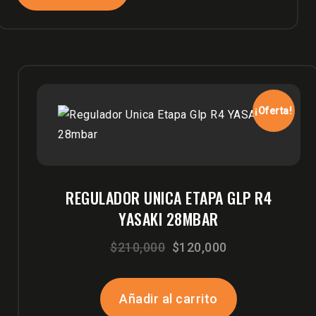
¡Oferta!
REGULADOR UNICA ETAPA GLP R4
YASAKI 28MBAR
El
El
$
210,000
$
120,000
precio
precio
original
actual
Añadir al carrito
era:
es: