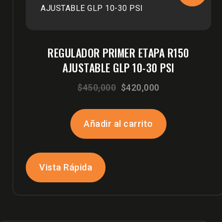
REGULADOR PRIMER ETAPA R150
AJUSTABLE GLP 10-30 PSI
El
El
$
450,000
$
420,000
precio
precio
original
actual
Añadir al carrito
era:
es:
$450,000.
$420,000.
Vista Rápida