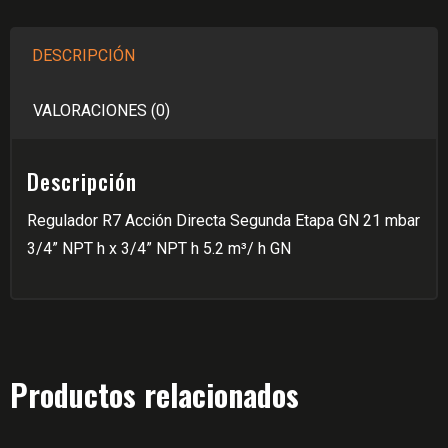
GN
5,2m³
DESCRIPCIÓN
VA
21
VALORACIONES (0)
mbar
cantidad
Descripción
Regulador R7 Acción Directa Segunda Etapa GN 21 mbar
3/4” NPT h x 3/4” NPT h 5.2 m³/ h GN
Productos relacionados