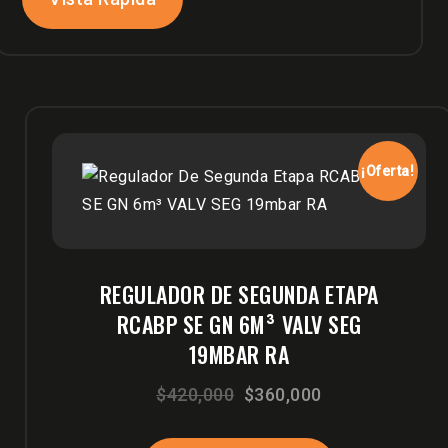
¡Oferta!
REGULADOR DE SEGUNDA ETAPA
RCABP SE GN 6M³ VALV SEG
19MBAR RA
El
El
$
420,000
$
360,000
precio
precio