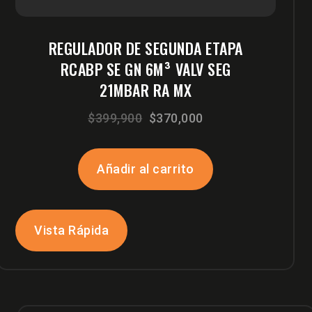
REGULADOR DE SEGUNDA ETAPA
RCABP SE GN 6M³ VALV SEG
21MBAR RA MX
El
El
$
399,900
$
370,000
precio
precio
original
actual
Añadir al carrito
era:
es:
$399,900.
$370,000.
Vista Rápida