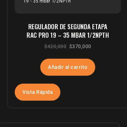
REGULADOR DE SEGUNDA ETAPA
RAC PRO 19 – 35 MBAR 1/2NPTH
El
El
$
420,000
$
370,000
precio
precio
original
actual
Añadir al carrito
era:
es:
$420,000.
$370,000.
Vista Rápida