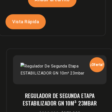
era:
es:
$189,900.
$135,900.
Vista Rápida
¡Oferta!
REGULADOR DE SEGUNDA ETAPA
ESTABILIZADOR GN 10M³ 23MBAR