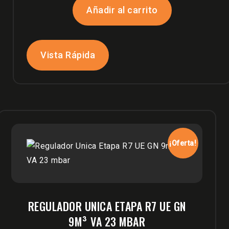
original
actual
Añadir al carrito
era:
es:
$420,000.
$360,000.
Vista Rápida
¡Oferta!
REGULADOR UNICA ETAPA R7 UE GN
9M³ VA 23 MBAR