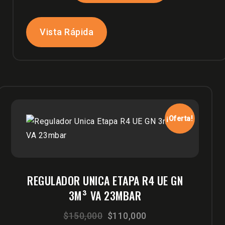
$210,000.
$120,000.
Vista Rápida
¡Oferta!
REGULADOR UNICA ETAPA R4 UE GN
3M³ VA 23MBAR
El
El
$
150,000
$
110,000