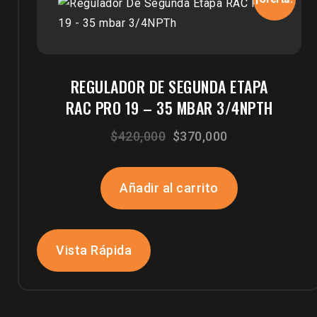
REGULADOR DE SEGUNDA ETAPA
RAC PRO 19 – 35 MBAR 3/4NPTH
El
El
$
420,000
$
370,000
precio
precio
original
actual
Añadir al carrito
era:
es:
$420,000.
$370,000.
Vista Rápida