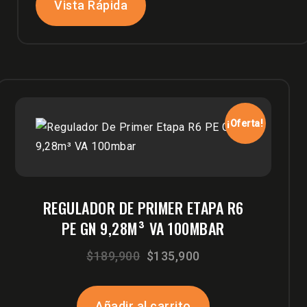
Vista Rápida
¡Oferta!
REGULADOR DE PRIMER ETAPA R6
PE GN 9,28M³ VA 100MBAR
El
El
$
189,900
$
135,900
precio
precio
original
actual
Añadir al carrito