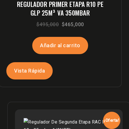
REGULADOR PRIMER ETAPA R10 PE
GLP 25M³ VA 350MBAR
El
El
$
495,000
$
465,000
precio
precio
original
actual
Añadir al carrito
era:
es:
$495,000.
$465,000.
Vista Rápida
¡Oferta!