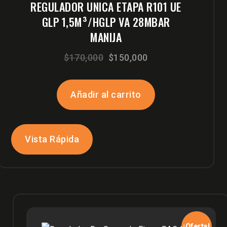
REGULADOR UNICA ETAPA R101 UE
GLP 1,5M³/HGLP VA 28MBAR
MANIJA
El
El
$
170,000
$
150,000
precio
precio
original
actual
Añadir al carrito
era:
es:
$170,000.
$150,000.
Vista Rápida
¡Oferta!