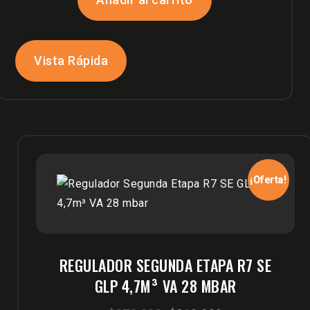
era:
es:
$320,000.
$298,900.
Vista Rápida
¡Oferta!
REGULADOR SEGUNDA ETAPA R7 SE
GLP 4,7M³ VA 28 MBAR