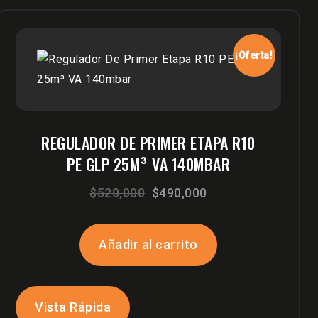
¡Oferta!
REGULADOR DE PRIMER ETAPA R10
PE GLP 25M³ VA 140MBAR
El
El
$
520,000
$
490,000
precio
precio
original
actual
Añadir al carrito
era:
es:
$520,000.
$490,000.
Vista Rápida