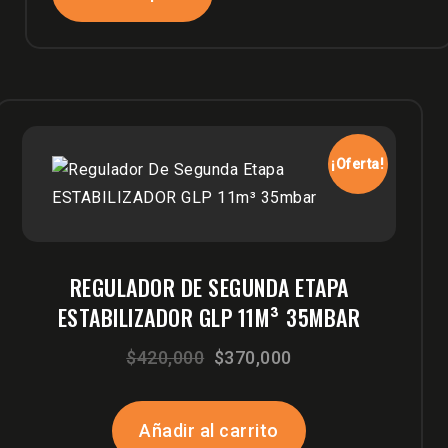
¡Oferta!
REGULADOR DE SEGUNDA ETAPA
ESTABILIZADOR GLP 11M³ 35MBAR
El
El
$
420,000
$
370,000
precio
precio
original
actual
Añadir al carrito