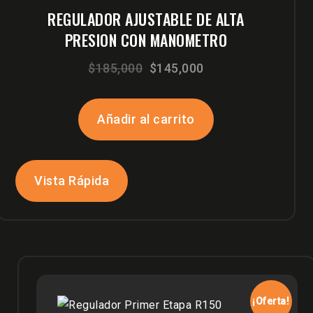
REGULADOR AJUSTABLE DE ALTA
PRESION CON MANOMETRO
El
El
$
185,000
$
145,000
precio
precio
original
actual
Añadir al carrito
era:
es:
$185,000.
$145,000.
Vista Rápida
¡Oferta!