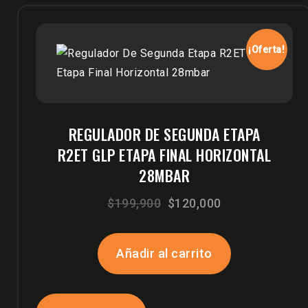
¡Oferta!
REGULADOR DE SEGUNDA ETAPA
R2ET GLP ETAPA FINAL HORIZONTAL
28MBAR
El
El
$
199,900
$
120,000
precio
precio
original
actual
Añadir al carrito
era:
es:
$199,900.
$120,000.