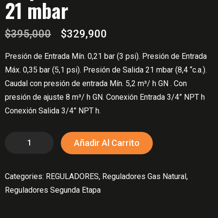
21 mbar
El
El
$
395,000
$
329,900
precio
precio
Presión de Entrada Mín. 0,21 bar (3 psi). Presión de Entrada
original
actual
Máx. 0,35 bar (5,1 psi). Presión de Salida 21 mbar (8,4 “c.a.).
era:
es:
Caudal con presión de entrada Mín. 5,2 m³/ h GN . Con
$395,000.
$329,900.
presión de ajuste 8 m³/ h GN. Conexión Entrada 3/4” NPT h
Conexión Salida 3/4” NPT h.
Regulador
Añadir Al Carrito
De
Segunda
Categories:
REGULADORES
,
Reguladores Gas Natural
,
Etapa
Reguladores Segunda Etapa
R7
SE