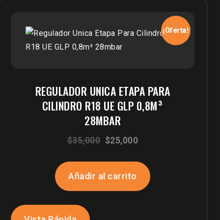
¡Oferta!
REGULADOR UNICA ETAPA PARA
CILINDRO R18 UE GLP 0,8M³
28MBAR
El
El
$
35,000
$
25,000
precio
precio
original
actual
Añadir al carrito
era:
es:
$35,000.
$25,000.
Vista Rápida