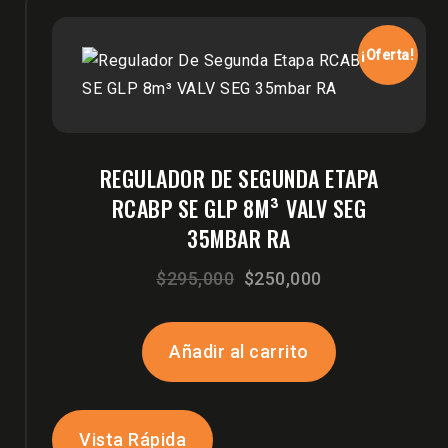
¡Oferta!
REGULADOR DE SEGUNDA ETAPA
RCABP SE GLP 8M³ VALV SEG
35MBAR RA
El
El
$
295,000
$
250,000
precio
precio
original
actual
Añadir al carrito
era:
es:
$295,000.
$250,000.
Vista Rápida