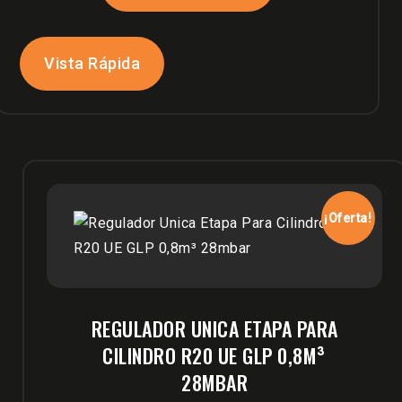
era:
es:
$420,000.
$370,000.
Vista Rápida
¡Oferta!
REGULADOR UNICA ETAPA PARA
CILINDRO R20 UE GLP 0,8M³
28MBAR