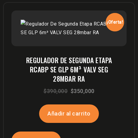
¡Oferta!
REGULADOR DE SEGUNDA ETAPA
RCABP SE GLP 6M³ VALV SEG
28MBAR RA
El
El
$
390,000
$
350,000
precio
precio
original
actual
Añadir al carrito
era:
es:
$390,000.
$350,000.