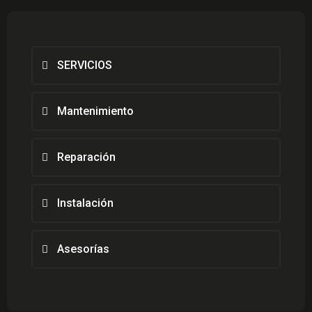
$35,000.
$25,000.
SERVICIOS
Mantenimiento
Reparación
Instalación
Asesorías