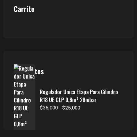
Carrito
Productos
Regulador Unica Etapa Para Cilindro
R18 UE GLP 0,8m³ 28mbar
El
El
$
35,000
$
25,000
precio
precio
original
actual
era:
es: