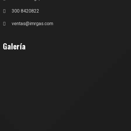
300 8420822
ventas@imrgas.com
Galería