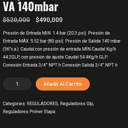
VA 140mbar
El
El
$
520,000
$
490,000
precio
precio
Presión de Entrada MIN. 1.4 bar (20.3 psi). Presión de
original
actual
Entrada MÁX. 5.52 bar (80 psi). Presión de Salida 140 mbar
era:
es:
(56″c.a.). Caudal con presión de entrada MÍN Caudal Kg/h
$520,000.
$490,000.
44.2GLP, con presión de ajuste Caudal 54.4Kg/h GLP.
Conexión Entrada 3/4” NPT h Conexión Salida 3/4” NPT h
Regulador
Añadir Al Carrito
De
Primer
Categories:
REGULADORES
,
Reguladores Glp
,
Etapa
Reguladores Primer Etapa
R10
PE