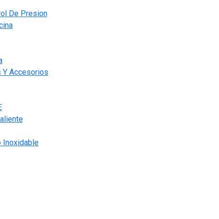
ol De Presion
cina
a
s Y Accesorios
E
aliente
 Inoxidable