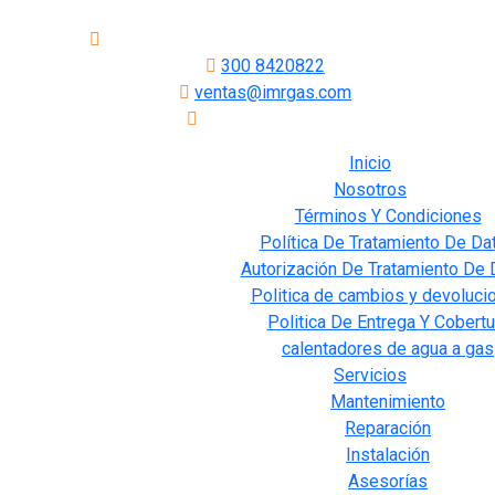
Carrera 21#45-45, Bucaramanga, Santander.
300 8420822
ventas@imrgas.com
Envios a Colombia
Inicio
Nosotros
Términos Y Condiciones
Política De Tratamiento De Da
Autorización De Tratamiento De 
Politica de cambios y devoluci
Politica De Entrega Y Cobertu
calentadores de agua a gas
Servicios
Mantenimiento
Reparación
Instalación
Asesorías