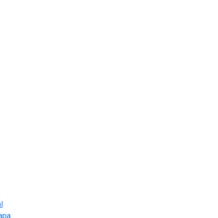
l
apa