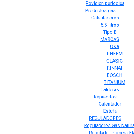
Revision periodica
Productos gas
Calentadores
5.5 litros
Tipo B
MARCAS
OKA
RHEEM
CLASIC
RINNAI
BOSCH
TITANIUM
Calderas
Repuestos
Calentador
Estufa
REGULADORES
Reguladores Gas Natura
Regulador Primera Et