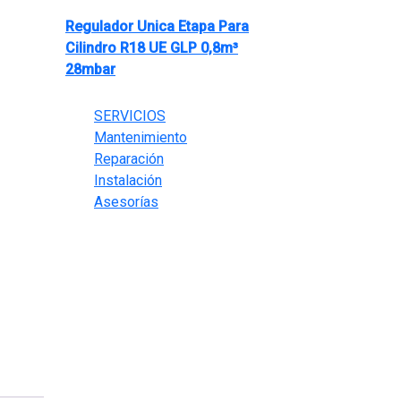
Regulador Unica Etapa Para
Cilindro R18 UE GLP 0,8m³
28mbar
El
El
$
35,000
$
25,000
precio
precio
SERVICIOS
n de
original
actual
Mantenimiento
a 28
era:
es:
Reparación
ÍN
$35,000.
$25,000.
Instalación
nte
Asesorías