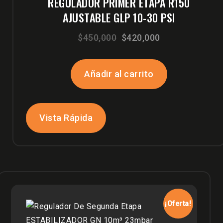
REGULADOR PRIMER ETAPA R150
AJUSTABLE GLP 10-30 PSI
El
El
$
450,000
$
420,000
precio
precio
original
actual
Añadir al carrito
era:
es:
$450,000.
$420,000.
Vista Rápida
¡Oferta!