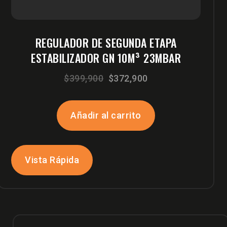
REGULADOR DE SEGUNDA ETAPA
ESTABILIZADOR GN 10M³ 23MBAR
El
El
$
399,900
$
372,900
precio
precio
original
actual
Añadir al carrito
era:
es:
$399,900.
$372,900.
Vista Rápida