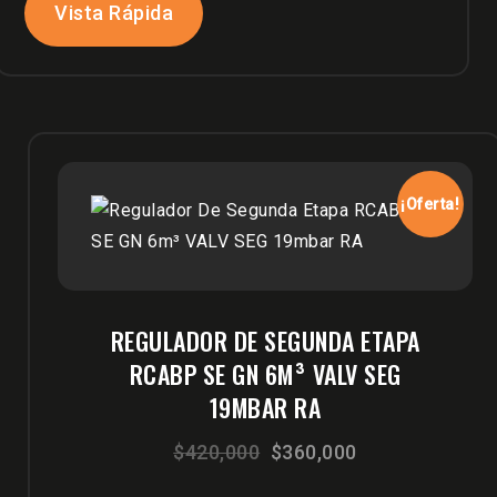
Vista Rápida
¡Oferta!
REGULADOR DE SEGUNDA ETAPA
RCABP SE GN 6M³ VALV SEG
19MBAR RA
El
El
$
420,000
$
360,000
precio
precio