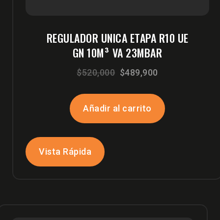
REGULADOR UNICA ETAPA R10 UE
GN 10M³ VA 23MBAR
El
El
$
520,000
$
489,900
precio
precio
original
actual
Añadir al carrito
era:
es:
$520,000.
$489,900.
Vista Rápida