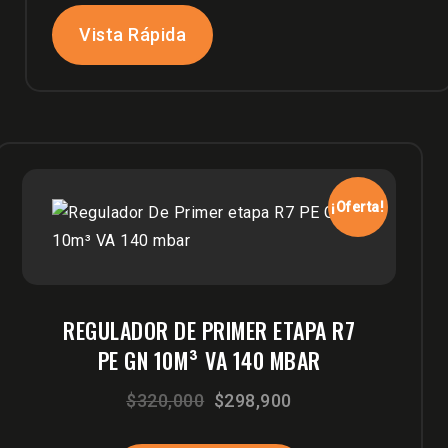
$390,000.
$310,000.
Vista Rápida
¡Oferta!
REGULADOR DE PRIMER ETAPA R7
PE GN 10M³ VA 140 MBAR
El
El
$
320,000
$
298,900
precio
precio