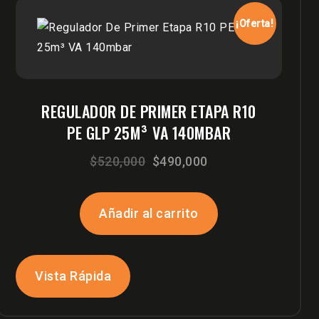
¡Oferta!
REGULADOR DE PRIMER ETAPA R10
PE GLP 25M³ VA 140MBAR
El
El
$
520,000
$
490,000
precio
precio
original
actual
Añadir al carrito
era:
es:
$520,000.
$490,000.
Vista Rápida