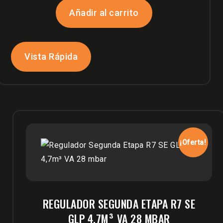
original
actual
Añadir al carrito
era:
es:
$320,000.
$298,900.
Vista Rápida
¡Oferta!
REGULADOR SEGUNDA ETAPA R7 SE
GLP 4,7M³ VA 28 MBAR