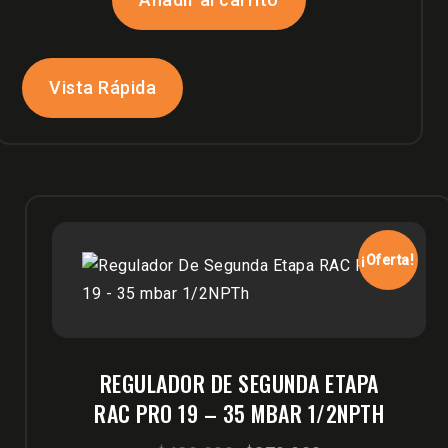
era:
es:
$390,000.
$350,000.
Vista Rápida
¡Oferta!
REGULADOR DE SEGUNDA ETAPA
RAC PRO 19 – 35 MBAR 1/2NPTH