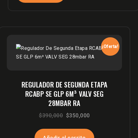
¡Oferta!
REGULADOR DE SEGUNDA ETAPA
RCABP SE GLP 6M³ VALV SEG
28MBAR RA
El
El
$
390,000
$
350,000
precio
precio
original
actual
Añadir al carrito