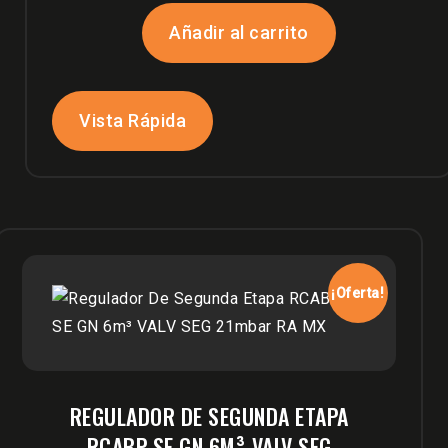
original
actual
Añadir al carrito
era:
es:
$420,000.
$360,000.
Vista Rápida
¡Oferta!
REGULADOR DE SEGUNDA ETAPA
RCABP SE GN 6M³ VALV SEG