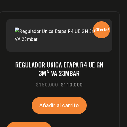
¡Oferta!
REGULADOR UNICA ETAPA R4 UE GN
3M³ VA 23MBAR
El
El
$
150,000
$
110,000
precio
precio
original
actual
Añadir al carrito
era:
es:
$150,000.
$110,000.