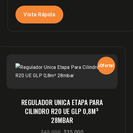
$295,000.
$250,000.
Vista Rápida
¡Oferta!
REGULADOR UNICA ETAPA PARA
CILINDRO R20 UE GLP 0,8M³
28MBAR
El
El
$
45,000
$
35,000