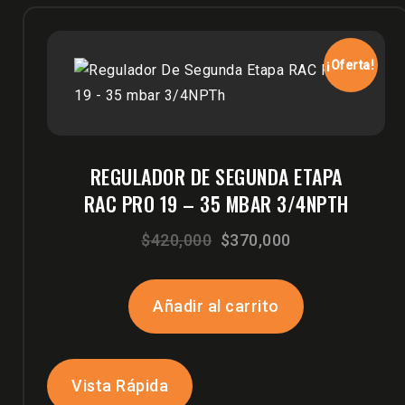
¡Oferta!
REGULADOR DE SEGUNDA ETAPA
RAC PRO 19 – 35 MBAR 3/4NPTH
El
El
$
420,000
$
370,000
precio
precio
original
actual
Añadir al carrito
era:
es:
$420,000.
$370,000.
Vista Rápida