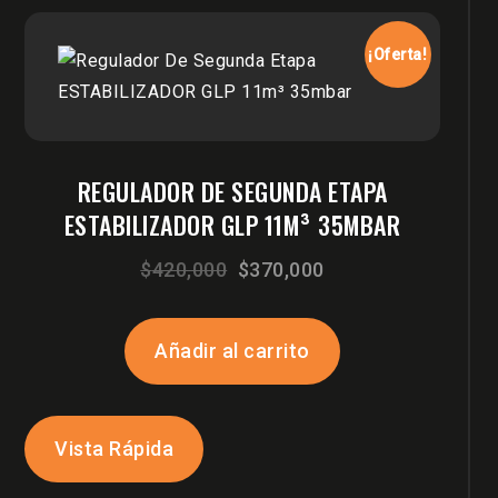
¡Oferta!
REGULADOR DE SEGUNDA ETAPA
ESTABILIZADOR GLP 11M³ 35MBAR
El
El
$
420,000
$
370,000
precio
precio
original
actual
Añadir al carrito
era:
es:
$420,000.
$370,000.
Vista Rápida