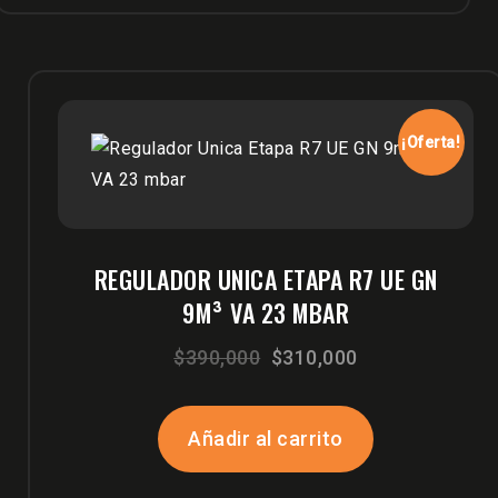
¡Oferta!
REGULADOR UNICA ETAPA R7 UE GN
9M³ VA 23 MBAR
El
El
$
390,000
$
310,000
precio
precio
original
actual
Añadir al carrito
era:
es: