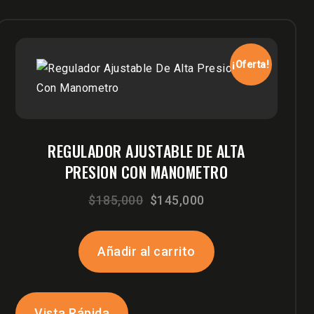
¡Oferta!
REGULADOR AJUSTABLE DE ALTA
PRESION CON MANOMETRO
El
El
$
185,000
$
145,000
precio
precio
original
actual
Añadir al carrito
era:
es:
$185,000.
$145,000.
Vista Rápida