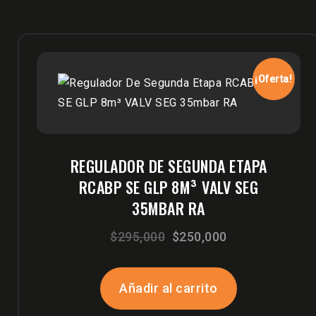
¡Oferta!
REGULADOR DE SEGUNDA ETAPA
RCABP SE GLP 8M³ VALV SEG
35MBAR RA
El
El
$
295,000
$
250,000
precio
precio
original
actual
Añadir al carrito
era:
es: