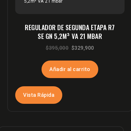
REGULADOR DE SEGUNDA ETAPA R7
SE GN 5,2M³ VA 21 MBAR
El
El
$
395,000
$
329,900
precio
precio
original
actual
Añadir al carrito
era:
es:
$395,000.
$329,900.
Vista Rápida