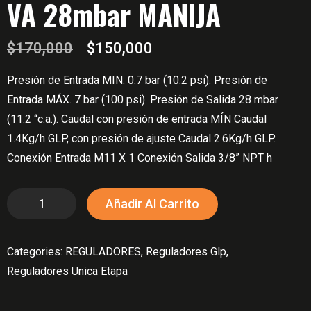
VA 28mbar MANIJA
El
El
$
170,000
$
150,000
precio
precio
Presión de Entrada MIN. 0.7 bar (10.2 psi). Presión de
original
actual
Entrada MÁX. 7 bar (100 psi). Presión de Salida 28 mbar
era:
es:
(11.2 “c.a.). Caudal con presión de entrada MÍN Caudal
$170,000.
$150,000.
1.4Kg/h GLP, con presión de ajuste Caudal 2.6Kg/h GLP.
Conexión Entrada M11 X 1 Conexión Salida 3/8” NPT h
Regulador
Añadir Al Carrito
Unica
Etapa
Categories:
REGULADORES
,
Reguladores Glp
,
R101
Reguladores Unica Etapa
UE
GLP