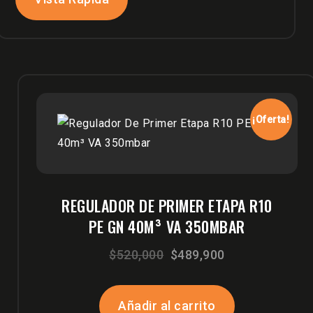
¡Oferta!
REGULADOR DE PRIMER ETAPA R10
PE GN 40M³ VA 350MBAR
El
El
$
520,000
$
489,900
precio
precio
original
actual
Añadir al carrito