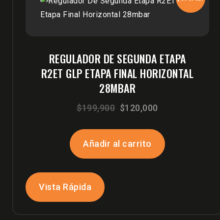
REGULADOR DE SEGUNDA ETAPA
R2ET GLP ETAPA FINAL HORIZONTAL
28MBAR
El
El
$
199,900
$
120,000
precio
precio
original
actual
Añadir al carrito
era:
es:
$199,900.
$120,000.
Vista Rápida