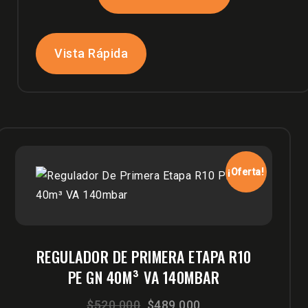
era:
es:
$520,000.
$489,900.
Vista Rápida
¡Oferta!
REGULADOR DE PRIMERA ETAPA R10
PE GN 40M³ VA 140MBAR
El
El
$
520,000
$
489,000