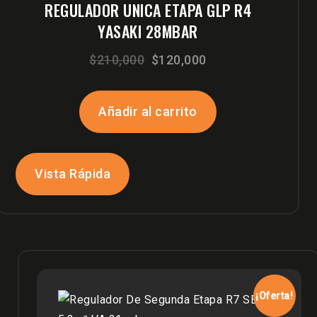
REGULADOR UNICA ETAPA GLP R4
YASAKI 28MBAR
El
El
$
210,000
$
120,000
precio
precio
original
actual
Añadir al carrito
era:
es:
$210,000.
$120,000.
Vista Rápida
¡Oferta!