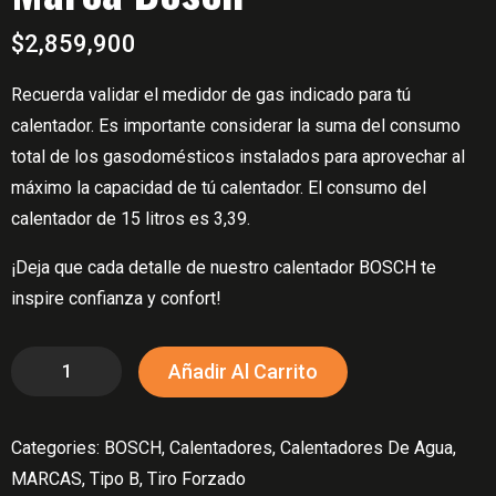
$
2,859,900
Recuerda validar el medidor de gas indicado para tú
calentador. Es importante considerar la suma del consumo
total de los gasodomésticos instalados para aprovechar al
máximo la capacidad de tú calentador. El consumo del
calentador de 15 litros es 3,39.
¡Deja que cada detalle de nuestro calentador BOSCH te
inspire confianza y confort!
Calentador
Añadir Al Carrito
De
Agua
Categories:
BOSCH
,
Calentadores
,
Calentadores De Agua
,
15
MARCAS
,
Tipo B
,
Tiro Forzado
Litros