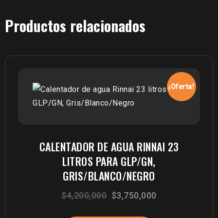
Productos relacionados
¡Oferta!
CALENTADOR DE AGUA RINNAI 23
LITROS PARA GLP/GN,
GRIS/BLANCO/NEGRO
El
El
$
4,200,000
$
3,750,000
precio
precio