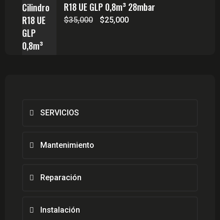
R18 UE GLP 0,8m³ 28mbar
El
El
$
35,000
$
25,000
precio
precio
original
actual
era:
es:
$35,000.
$25,000.
SERVICIOS
Mantenimiento
Reparación
Instalación