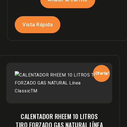
era:
es:
$2,120,000.
$1,999,900.
Vista Rápida
¡Oferta!
CALENTADOR RHEEM 10 LITROS
TIRO FORZADO GAS NATURAL LÍNEA