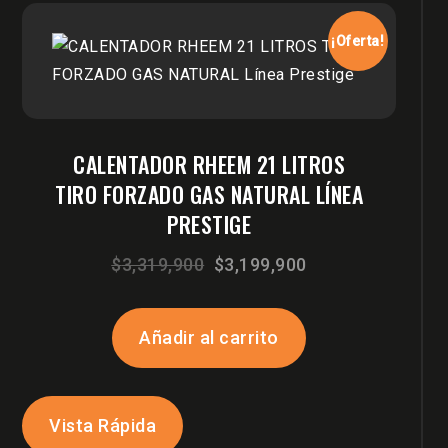
¡Oferta!
CALENTADOR RHEEM 21 LITROS
TIRO FORZADO GAS NATURAL LÍNEA
PRESTIGE
El
El
$
3,319,900
$
3,199,900
precio
precio
original
actual
Añadir al carrito
era:
es:
$3,319,900.
$3,199,900.
Vista Rápida