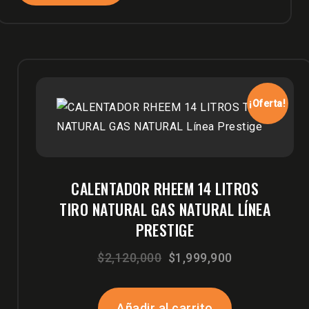
¡Oferta!
CALENTADOR RHEEM 14 LITROS
TIRO NATURAL GAS NATURAL LÍNEA
PRESTIGE
El
El
$
2,120,000
$
1,999,900
precio
precio
original
actual
Añadir al carrito