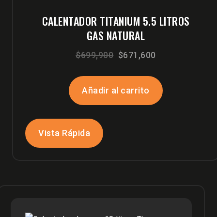
CALENTADOR TITANIUM 5.5 LITROS
GAS NATURAL
El
El
$
699,900
$
671,600
precio
precio
original
actual
Añadir al carrito
era:
es:
$699,900.
$671,600.
Vista Rápida