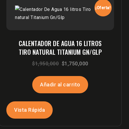
¡Oferta!
CALENTADOR DE AGUA 16 LITROS
TIRO NATURAL TITANIUM GN/GLP
El
El
$
1,950,000
$
1,750,000
precio
precio
original
actual
Añadir al carrito
era:
es:
$1,950,000.
$1,750,000.
Vista Rápida