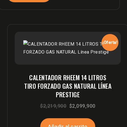
¡Oferta!
CALENTADOR RHEEM 14 LITROS
TIRO FORZADO GAS NATURAL LÍNEA
PRESTIGE
El
El
$
2,219,900
$
2,099,900
precio
precio
original
actual
Añadir al carrito