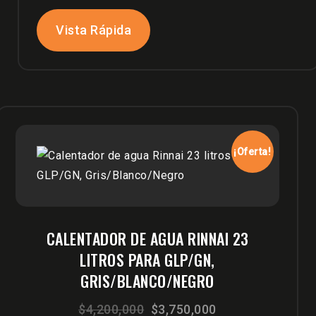
$520,000.
$489,000.
Vista Rápida
¡Oferta!
CALENTADOR DE AGUA RINNAI 23
LITROS PARA GLP/GN,
GRIS/BLANCO/NEGRO
El
El
$
4,200,000
$
3,750,000