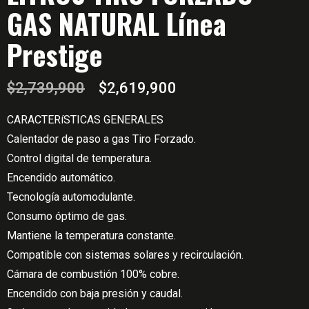
GAS NATURAL Línea
Prestige
El
El
$
2,739,900
$
2,619,900
precio
precio
CARACTERíSTICAS GENERALES
original
actual
Calentador de paso a gas Tiro Forzado.
era:
es:
Control digital de temperatura.
$2,739,900.
$2,619,900.
Encendido automático.
Tecnología automodulante.
Consumo óptimo de gas.
Mantiene la temperatura constante.
Compatible con sistemas solares y recirculación.
Cámara de combustión 100% cobre.
Encendido con baja presión y caudal.