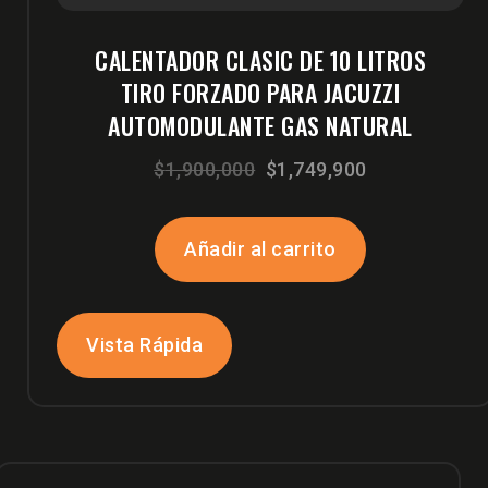
CALENTADOR CLASIC DE 10 LITROS
TIRO FORZADO PARA JACUZZI
AUTOMODULANTE GAS NATURAL
El
El
$
1,900,000
$
1,749,900
precio
precio
original
actual
Añadir al carrito
era:
es:
$1,900,000.
$1,749,900.
Vista Rápida