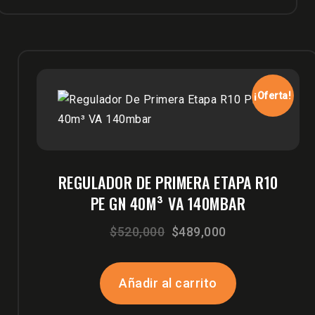
¡Oferta!
REGULADOR DE PRIMERA ETAPA R10
PE GN 40M³ VA 140MBAR
El
El
$
520,000
$
489,000
precio
precio
original
actual
Añadir al carrito
era:
es: