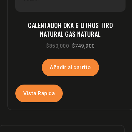
CALENTADOR OKA 6 LITROS TIRO
NATURAL GAS NATURAL
El
El
$
850,000
$
749,900
precio
precio
original
actual
Añadir al carrito
era:
es:
$850,000.
$749,900.
Vista Rápida