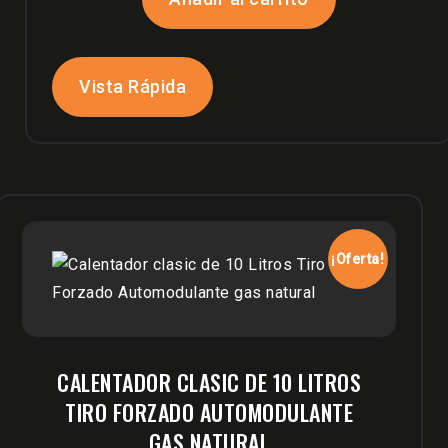
era:
es:
$2,219,900.
$2,099,900.
Vista Rápida
¡Oferta!
CALENTADOR CLASIC DE 10 LITROS
TIRO FORZADO AUTOMODULANTE
GAS NATURAL