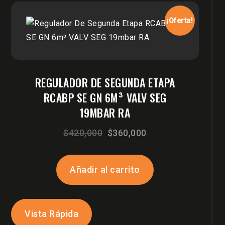
¡Oferta!
REGULADOR DE SEGUNDA ETAPA
RCABP SE GN 6M³ VALV SEG
19MBAR RA
El
El
$
420,000
$
360,000
precio
precio
original
actual
Añadir al carrito
era:
es:
$420,000.
$360,000.
Vista Rápida