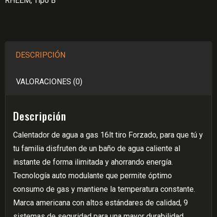
RHEEM
,
Tipo B
TIRO
FORZADO
GAS
NATURAL
DESCRIPCIÓN
Línea
Prestige
VALORACIONES (0)
cantidad
Descripción
Calentador de agua a gas 16lt tiro Forzado, para que tú y
tu familia disfruten de un baño de agua caliente al
instante de forma ilimitada y ahorrando energía.
Tecnología auto modulante que permite óptimo
consumo de gas y mantiene la temperatura constante.
Marca americana con altos estándares de calidad, 9
sistemas de seguridad para una mayor durabilidad,