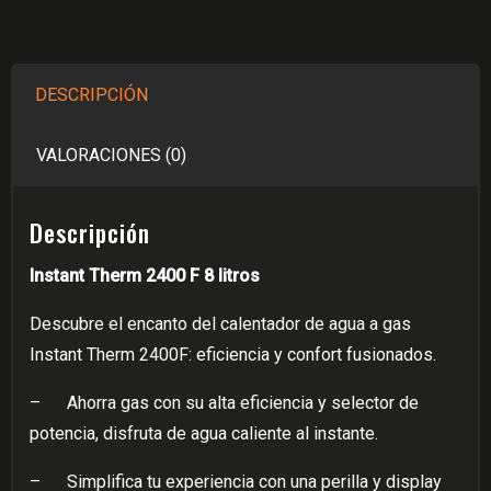
Tiro
Forzado
De
DESCRIPCIÓN
Paso
A
VALORACIONES (0)
Gas
Natural/Glp
Therm
Descripción
2400
Instant Therm 2400 F 8 litros
F
Marca
Descubre el encanto del calentador de agua a gas
Bosch
Instant Therm 2400F: eficiencia y confort fusionados.
cantidad
–
Ahorra gas con su alta eficiencia y selector de
potencia, disfruta de agua caliente al instante.
–
Simplifica tu experiencia con una perilla y display