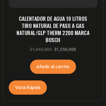
CALENTADOR DE AGUA 10 LITROS
TIRO NATURAL DE PASO A GAS
NATURAL/GLP THERM 2200 MARCA
BOSCH
El
El
$
1,650,000
$
1,550,000
precio
precio
original
actual
Añadir al carrito
era:
es:
$1,650,000.
$1,550,000.
Vista Rápida