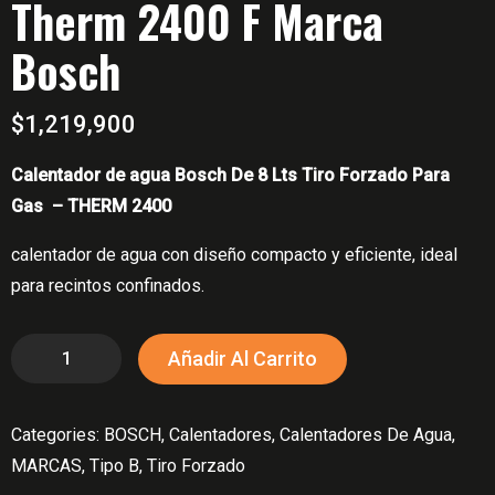
Therm 2400 F Marca
Bosch
$
1,219,900
Calentador de agua Bosch De 8 Lts Tiro Forzado Para
Gas – THERM 2400
calentador de agua con diseño compacto y eficiente, ideal
para recintos confinados.
Calentador
Añadir Al Carrito
De
Agua
Categories:
BOSCH
,
Calentadores
,
Calentadores De Agua
,
8
MARCAS
,
Tipo B
,
Tiro Forzado
Litros