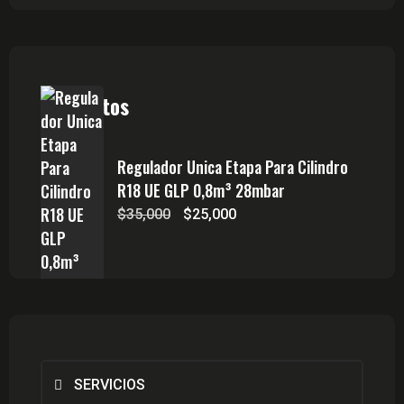
Productos
Regulador Unica Etapa Para Cilindro
R18 UE GLP 0,8m³ 28mbar
El
El
$
35,000
$
25,000
precio
precio
original
actual
era:
es:
$35,000.
$25,000.
SERVICIOS