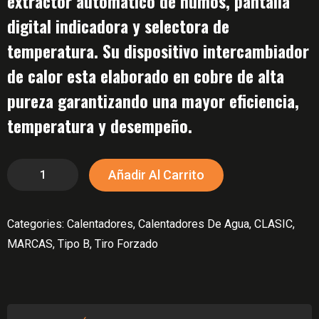
extractor automático de humos, pantalla
era:
es:
digital indicadora y selectora de
$1,362,000.
$1,262,000.
temperatura. Su dispositivo intercambiador
de calor esta elaborado en cobre de alta
pureza garantizando una mayor eficiencia,
temperatura y desempeño.
Calentador
Añadir Al Carrito
clasic
de
Categories:
Calentadores
,
Calentadores De Agua
,
CLASIC
,
10
MARCAS
,
Tipo B
,
Tiro Forzado
Litros
Tiro
Forzado
Automodulante