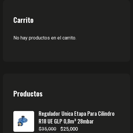
Carrito
No hay productos en el carrito.
Productos
Regulador Unica Etapa Para Cilindro
R18 UE GLP 0,8m³ 28mbar
El
El
$
35,000
$
25,000