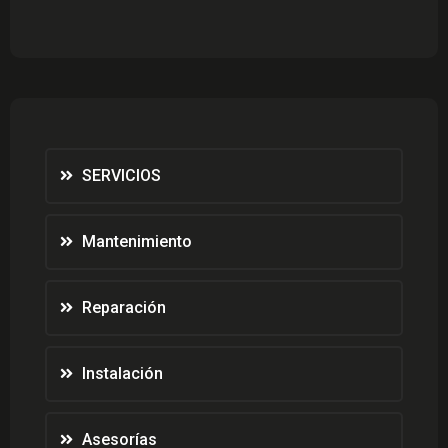
precio
precio
original
actual
era:
es:
$35,000.
$25,000.
SERVICIOS
Mantenimiento
Reparación
Instalación
Asesorías