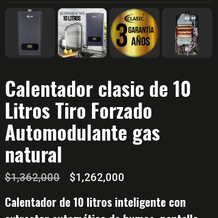
Calentador clasic de 10
Litros Tiro Forzado
Automodulante gas
natural
El
El
$
1,362,000
$
1,262,000
precio
precio
Calentador de 10 litros inteligente con
original
actual