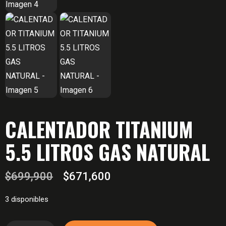
CALENTADOR TITANIUM
5.5 LITROS GAS NATURAL
El
El
$
699,900
$
671,600
precio
precio
3 disponibles
original
actual
era:
es: