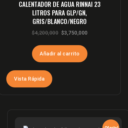
CALENTADOR DE AGUA RINNAI 23
LITROS PARA GLP/GN,
GRIS/BLANCO/NEGRO
El
El
$
4,200,000
$
3,750,000
precio
precio
original
actual
Añadir al carrito
era:
es:
$4,200,000.
$3,750,000.
Vista Rápida