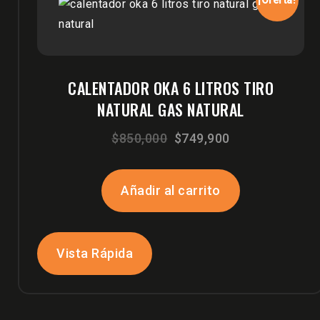
¡Oferta!
CALENTADOR OKA 6 LITROS TIRO
NATURAL GAS NATURAL
El
El
$
850,000
$
749,900
precio
precio
original
actual
Añadir al carrito
era:
es:
$850,000.
$749,900.
Vista Rápida