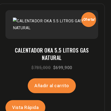
¡Oferta!
CALENTADOR OKA 5.5 LITROS GAS
NATURAL
El
El
$
785,000
$
699,900
precio
precio
original
actual
Añadir al carrito
era:
es:
$785,000.
$699,900.
Vista Rápida