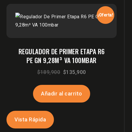
¡Oferta!
REGULADOR DE PRIMER ETAPA R6
PE GN 9,28M³ VA 100MBAR
El
El
$
189,900
$
135,900
precio
precio
original
actual
Añadir al carrito
era:
es:
$189,900.
$135,900.
Vista Rápida