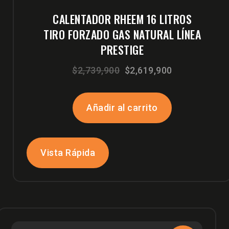
CALENTADOR RHEEM 16 LITROS
TIRO FORZADO GAS NATURAL LÍNEA
PRESTIGE
El
El
$
2,739,900
$
2,619,900
precio
precio
original
actual
Añadir al carrito
era:
es:
$2,739,900.
$2,619,900.
Vista Rápida