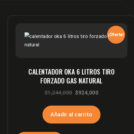
¡Oferta!
CALENTADOR OKA 6 LITROS TIRO
FORZADO GAS NATURAL
El
El
$
1,244,000
$
924,000
precio
precio
original
actual
Añadir al carrito
era:
es:
$1,244,000.
$924,000.