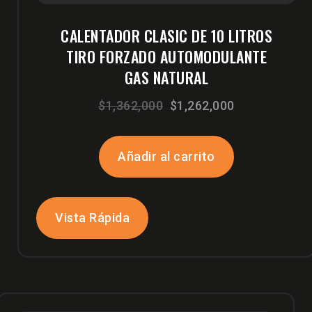
CALENTADOR CLASIC DE 10 LITROS
TIRO FORZADO AUTOMODULANTE
GAS NATURAL
El
El
$
1,362,000
$
1,262,000
precio
precio
original
actual
Añadir al carrito
era:
es:
$1,362,000.
$1,262,000.
Vista Rápida