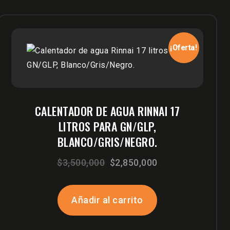
¡Oferta!
CALENTADOR DE AGUA RINNAI 17
LITROS PARA GN/GLP,
BLANCO/GRIS/NEGRO.
El
El
$
3,500,000
$
2,850,000
precio
precio
original
actual
Añadir al carrito
era:
es:
$3,500,000.
$2,850,000.