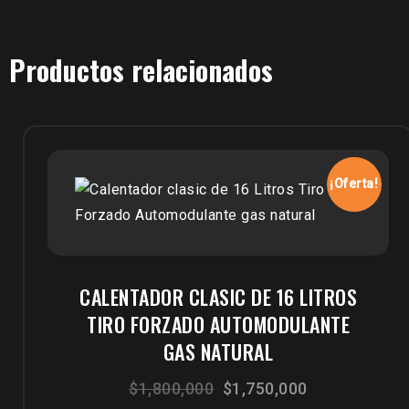
Productos relacionados
¡Oferta!
CALENTADOR CLASIC DE 16 LITROS
TIRO FORZADO AUTOMODULANTE
GAS NATURAL
El
El
$
1,800,000
$
1,750,000