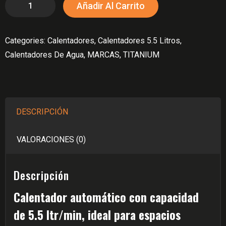
CALENTADOR
Añadir Al Carrito
$699,900.
$671,600.
TITANIUM
5.5
Categories:
Calentadores
,
Calentadores 5.5 Litros
,
LITROS
Calentadores De Agua
,
MARCAS
,
TITANIUM
GAS
NATURAL
cantidad
DESCRIPCIÓN
VALORACIONES (0)
Descripción
Calentador automático con capacidad
de 5.5 ltr/min, ideal para espacios